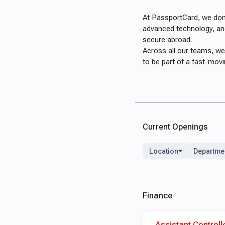
At PassportCard, we don’
advanced technology, and
secure abroad.
Across all our teams, we 
to be part of a fast-movi
Current Openings
Location
Departme
Finance
Assistant Controll