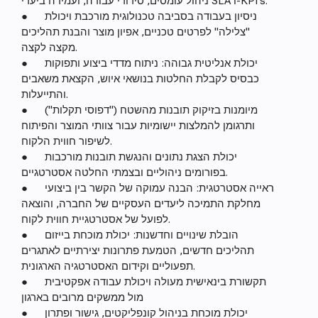
ניהול עומסים, סידורי עבודה, ועמידה ביעדי SLA ו-KPI's.
● ניסיון בעבודה בסביבה טכנולוגית מורכבת ויכולת
"צלילה" לפרטים טכניים, אפיון מוצר והבנת תהליכים
מקצה לקצה.
● יכולת אנליטית גבוהה: ניתוח מדדי ביצוע ותפוקות
כבסיס לקבלת החלטות בנושאי איוש, הקצאת משאבים
והתייעלות.
● מיומנות בזיקוק תובנות מהשטח ("דפוסי תקלות")
ותרגומן להמלצות יישומיות עבור צוותי המוצר והפיתוח
לשיפור חווית הלקוח.
● יכולת הצגת נתונים והנגשת תובנות מורכבות
בפורומים ניהוליים ובצמתי החלטה אסטרטגיים.
● ראייה אסטרטגית: הבנה עמוקה של הקשר בין ביצועי
מחלקת התמיכה ליעדים העסקיים של החברה, והוצאה
לפועל של אסטרטגיית חווית לקוח.
● הובלת שינויים וחדשנות: יכולת מוכחת בייזום
תהליכים חדשים, הטמעת פתרונות יצירתיים לאתגרים
תפעוליים וקידום האסטרטגיה הארגונית.
● תקשורת בינאישית מעולה ויכולת עבודה אפקטיבית
מול ממשקים מרובים בארגון
● יכולת מוכחת בניהול קונפליקטים, גישור ופתרון