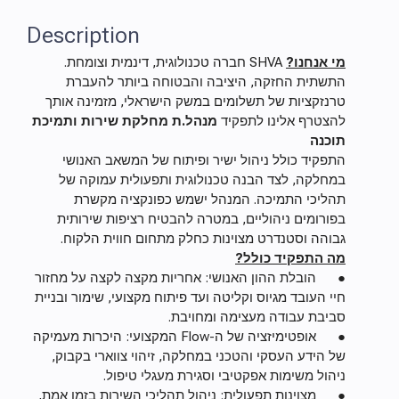
Description
מי אנחנו?
SHVA חברה טכנולוגית, דינמית וצומחת.
התשתית החזקה, היציבה והבטוחה ביותר להעברת
טרנזקציות של תשלומים במשק הישראלי, מזמינה אותך
להצטרף אלינו לתפקיד
מנהל.ת מחלקת שירות ותמיכת
תוכנה
התפקיד כולל ניהול ישיר ופיתוח של המשאב האנושי
במחלקה, לצד הבנה טכנולוגית ותפעולית עמוקה של
תהליכי התמיכה. המנהל ישמש כפונקציה מקשרת
בפורומים ניהוליים, במטרה להבטיח רציפות שירותית
גבוהה וסטנדרט מצוינות כחלק מתחום חווית הלקוח.
מה התפקיד כולל?
● הובלת ההון האנושי: אחריות מקצה לקצה על מחזור
חיי העובד מגיוס וקליטה ועד פיתוח מקצועי, שימור ובניית
סביבת עבודה מעצימה ומחויבת.
● אופטימיזציה של ה-Flow המקצועי: היכרות מעמיקה
של הידע העסקי והטכני במחלקה, זיהוי צווארי בקבוק,
ניהול משימות אפקטיבי וסגירת מעגלי טיפול.
● מצוינות תפעולית: ניהול תהליכי השירות בזמן אמת,